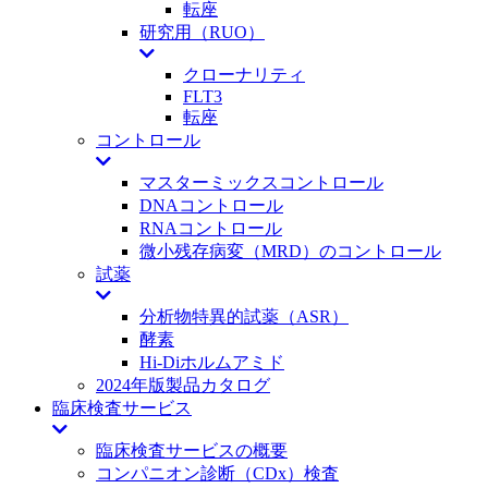
転座
研究用（RUO）
クローナリティ
FLT3
転座
コントロール
マスターミックスコントロール
DNAコントロール
RNAコントロール
微小残存病変（MRD）のコントロール
試薬
分析物特異的試薬（ASR）
酵素
Hi-Diホルムアミド
2024年版製品カタログ
臨床検査サービス
臨床検査サービスの概要
コンパニオン診断（CDx）検査