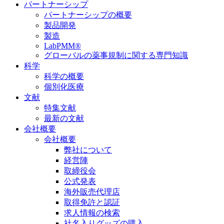
パートナーシップ
パートナーシップの概要
製品開発
製造
LabPMM®
グローバルの薬事規制に関する専門知識
科学
科学の概要
個別化医療
文献
特集文献
最新の文献
会社概要
会社概要
弊社について
経営陣
取締役会
公式発表
海外販売代理店
取得免許と認証
求人情報の検索
社名入りグッズの購入