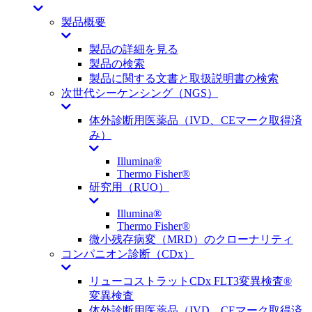
製品概要
製品の詳細を見る
製品の検索
製品に関する文書と取扱説明書の検索
次世代シーケンシング（NGS）
体外診断用医薬品（IVD、CEマーク取得済
み）
Illumina®
Thermo Fisher®
研究用（RUO）
Illumina®
Thermo Fisher®
微小残存病変（MRD）のクローナリティ
コンパニオン診断（CDx）
リューコストラットCDx FLT3変異検査®
変異検査
体外診断用医薬品（IVD、CEマーク取得済