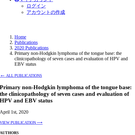
ログイン
アカウントの作成
Home
Publications
2020 Publications
Primary non-Hodgkin lymphoma of the tongue base: the
clinicopathology of seven cases and evaluation of HPV and
EBV status
←
ALL PUBLICATIONS
Primary non-Hodgkin lymphoma of the tongue base:
the clinicopathology of seven cases and evaluation of
HPV and EBV status
April 1st, 2020
VIEW PUBLICATION ⟶
AUTHORS