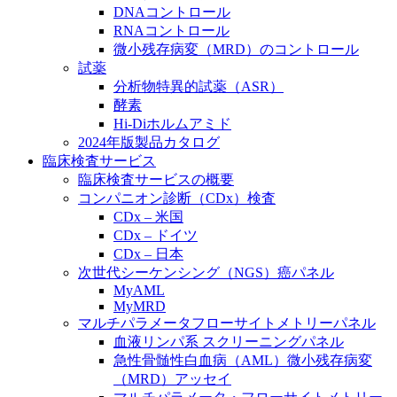
DNAコントロール
RNAコントロール
微小残存病変（MRD）のコントロール
試薬
分析物特異的試薬（ASR）
酵素
Hi-Diホルムアミド
2024年版製品カタログ
臨床検査サービス
臨床検査サービスの概要
コンパニオン診断（CDx）検査
CDx – 米国
CDx – ドイツ
CDx – 日本
次世代シーケンシング（NGS）癌パネル
MyAML
MyMRD
マルチパラメータフローサイトメトリーパネル
血液リンパ系 スクリーニングパネル
急性骨髄性白血病（AML）微小残存病変
（MRD）アッセイ