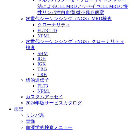
マルチパラメータ・フローサイトメトリー
法によるCLL MRDアッセイ *CLL MRD : 慢
性リンパ性白血病 微小残存病変
次世代シーケンシング（NGS）MRD検査
クローナリティ
FLT3 ITD
NPM1
次世代シーケンシング（NGS）クローナリティ
検査
SHM
IGH
IGK
TRG
TRB
標的遺伝子
FLT3
NPM1
カスタムアッセイ
2024年版サービスカタログ
疾患
リンパ系
骨髄
血液学的検査メニュー