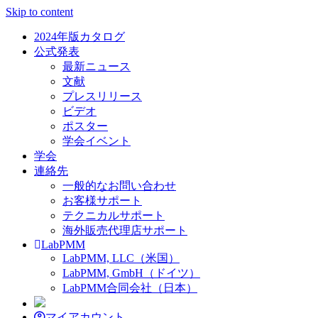
Skip to content
2024年版カタログ
公式発表
最新ニュース
文献
プレスリリース
ビデオ
ポスター
学会イベント
学会
連絡先
一般的なお問い合わせ
お客様サポート
テクニカルサポート
海外販売代理店サポート
LabPMM
LabPMM, LLC（米国）
LabPMM, GmbH（ドイツ）
LabPMM合同会社（日本）
マイアカウント