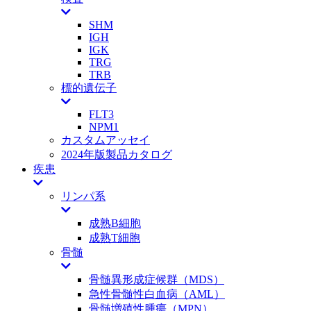
SHM
IGH
IGK
TRG
TRB
標的遺伝子
FLT3
NPM1
カスタムアッセイ
2024年版製品カタログ
疾患
リンパ系
成熟B細胞
成熟T細胞
骨髄
骨髄異形成症候群（MDS）
急性骨髄性白血病（AML）
骨髄増殖性腫瘍（MPN）