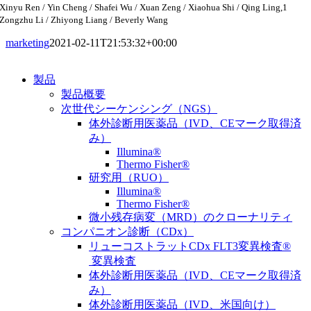
Xinyu Ren / Yin Cheng / Shafei Wu / Xuan Zeng / Xiaohua Shi / Qing Ling,1
Zongzhu Li / Zhiyong Liang / Beverly Wang
marketing
2021-02-11T21:53:32+00:00
製品
製品概要
次世代シーケンシング（NGS）
体外診断用医薬品（IVD、CEマーク取得済
み）
Illumina®
Thermo Fisher®
研究用（RUO）
Illumina®
Thermo Fisher®
微小残存病変（MRD）のクローナリティ
コンパニオン診断（CDx）
リューコストラットCDx FLT3変異検査®
変異検査
体外診断用医薬品（IVD、CEマーク取得済
み）
体外診断用医薬品（IVD、米国向け）