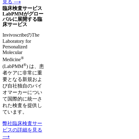
見る ⟶
臨床検査サービス
LabPMMがグロー
バルに展開する臨
床サービス
InvivoscribeのThe
Laboratory for
Personalized
Molecular
®
Medicine
®
(LabPMM
) は、患
者ケアに非常に重
要となる新規およ
び自社独自のバイ
オマーカーについ
て国際的に統一さ
れた検査を提供し
ています。
弊社臨床検査サー
ビスの詳細を見る
⟶