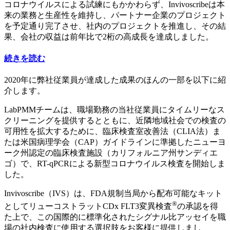
コロナウイルスによる試練にもかかわらず、Invivoscribeは本
来の業務と生産性を維持し、パートナー企業のプロジェクト
を予定通り完了させ、社内のプロジェクトを推進し、その結
果、会社の収益は前年比で2桁の高成長を達成しました。
続きを読む
2020年に弊社従業員が達成した成果のほんの一部を以下に紹
介します。
LabPMMチームは、職場勤務の当社従業員にタイムリーなス
クリーニングを提供するとともに、近隣地域社会での検査の
可用性を拡大するために、臨床検査室改善法（CLIA法）ま
たは米国病理学会（CAP）ガイドラインに準拠したニューヨ
ーク州認定の臨床検査施設（カリフォルニア州サンディエ
ゴ）で、RT-qPCRによる新型コロナウイルス検査を開始しま
した。
Invivoscribe（IVS）は、FDA規制当局から配布可能なキット
®
としてリューコストラットCDx FLT3変異検査
の承認を得
た上で、この国際的に標準化されたシグナル比アッセイを職
場の社内検査に使用する選択肢をお客様に提供しまし