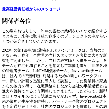
最高経営責任者からのメッセージ
関係者各位
この場をお借りして、昨年の当社の業績をいくつか紹介する
とともに、来年に取り組む数多くのプロジェクトの中からい
くつか紹介させていただきます。
2020年の第1四半期に顕在化したパンデミックは、当然のこ
とながら、昨年、全世界の当社スタッフとお客様に大きな影
響を与えました。しかし、当社の経営陣と人事チームは、各
チームが在宅勤務することを想定して準備を進め、世界各地
の管理者チーム、LabPMM臨床チーム、Invivoscribeチーム
は、社内での3密回避に対処するための新しいワークフロ
ー、新しい計画を迅速に導入して調整し、また従業員の家族
からの協力を得て、在宅勤務をしながら当社の事業過程と推
進力を維持できるよう調整してきました。したがって、新型
コロナウイルスによる試練にもかかわらず、Invivoscribeは本
来の業務と生産性を維持し、パートナー企業のプロジェクト
を予定通り完了させ、社内のプロジェクトを推進し、その結