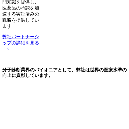
門知識を提供し、
医薬品の承認を加
速する実証済みの
戦略を提供してい
ます。
弊社パートナーシ
ップの詳細を見る
⟶
分子診断業界のパイオニアとして、弊社は世界の医療水準の
向上に貢献しています。
弊社は、臨床検査室や製薬会社、医師、患者、研究者の方々
に、高品質で信頼できる革新的な分子診断技術を提供してい
ます。これらは、CDxバイオマーカーの同定や患者の層別化
に始まり、アッセイの開発や試薬の製造、さらにはこのよう
なアッセイの商品化（当社統一された臨床検査室でのサービ
スとして、または161カ国を超える検査室で利用可能なキッ
トとして）にまで及んでいます。