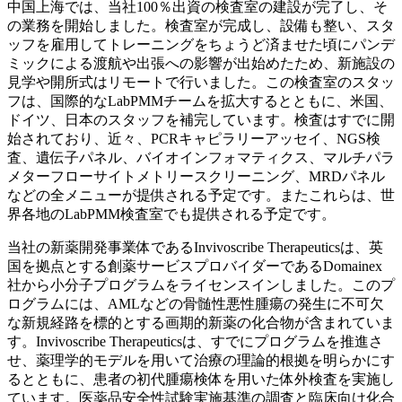
中国上海では、当社100％出資の検査室の建設が完了し、そ
の業務を開始しました。検査室が完成し、設備も整い、スタ
ッフを雇用してトレーニングをちょうど済ませた頃にパンデ
ミックによる渡航や出張への影響が出始めたため、新施設の
見学や開所式はリモートで行いました。この検査室のスタッ
フは、国際的なLabPMMチームを拡大するとともに、米国、
ドイツ、日本のスタッフを補完しています。検査はすでに開
始されており、近々、PCRキャピラリーアッセイ、NGS検
査、遺伝子パネル、バイオインフォマティクス、マルチパラ
メターフローサイトメトリースクリーニング、MRDパネル
などの全メニューが提供される予定です。またこれらは、世
界各地のLabPMM検査室でも提供される予定です。
当社の新薬開発事業体であるInvivoscribe Therapeuticsは、英
国を拠点とする創薬サービスプロバイダーであるDomainex
社から小分子プログラムをライセンスインしました。このプ
ログラムには、AMLなどの骨髄性悪性腫瘍の発生に不可欠
な新規経路を標的とする画期的新薬の化合物が含まれていま
す。Invivoscribe Therapeuticsは、すでにプログラムを推進さ
せ、薬理学的モデルを用いて治療の理論的根拠を明らかにす
るとともに、患者の初代腫瘍検体を用いた体外検査を実施し
ています。医薬品安全性試験実施基準の調査と臨床向け化合