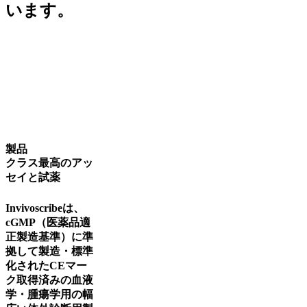
います。
弊社は、臨床検査室や製薬会社、医師、患者、研究者の方々
に、高品質で信頼できる革新的な分子診断技術を提供してい
ます。これらは、CDxバイオマーカーの同定や患者の層別化
に始まり、アッセイの開発や試薬の製造、さらにはこのよう
なアッセイの商品化（当社統一された臨床検査室でのサービ
スとして、または161カ国を超える検査室で利用可能なキッ
トとして）にまで及んでいます。
製品
クラス最高のアッ
セイと試薬
Invivoscribeは、
cGMP（医薬品適
正製造基準）に準
拠して製造・標準
化されたCEマー
ク取得済みの血液
学・腫瘍学用の幅