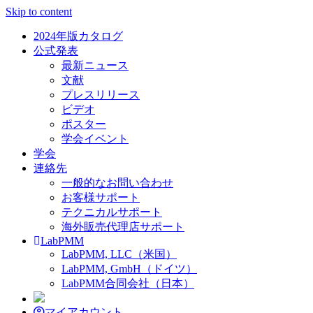
Skip to content
2024年版カタログ
公式発表
最新ニュース
文献
プレスリリース
ビデオ
ポスター
学会イベント
学会
連絡先
一般的なお問い合わせ
お客様サポート
テクニカルサポート
海外販売代理店サポート
LabPMM
LabPMM, LLC（米国）
LabPMM, GmbH（ドイツ）
LabPMM合同会社（日本）
マイアカウント