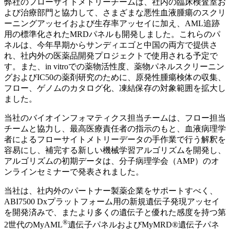
弊社のフローサイトメトリーチームは、社内の臨床検査室お
よび治療部門と協力して、さまざまな悪性血液腫瘍のスクリ
ーニングアッセイおよび生存率アッセイに加え、AML追跡
用の標準化されたMRDパネルも開発しました。これらのパ
ネルは、今年早期からサンディエゴと中国の両方で提供さ
れ、社内外の医薬品開発プロジェクトで使用される予定で
す。また、in vitroでの薬物活性度、薬物パネルスクリーニン
グおよびIC50の薬剤研究のために、原発性腫瘍検体の収集、
フロー、ゲノムのカタログ化、凍結保存の対象範囲を拡大し
ました。
当社のバイオインフォマティクス担当チームは、フロー担当
チームと協力し、最高医療責任者の指示のもと、血液病理学
者によるフローサイトメトリーデータの手作業で行う解釈を
容易にし、補完する新しい機械学習アルゴリズムを開発し、
アルゴリズムの初期データは、分子病理学会（AMP）のオ
ンラインセミナーで発表されました。
当社は、社内外のパートナー製薬企業をサポートすべく、
ABI7500 Dxプラットフォーム用の新規遺伝子発現アッセイ
を開発済みで、またより多くの遺伝子と優れた感度を持つ第
®
2世代のMyAML
遺伝子パネルおよびMyMRD®遺伝子パネ