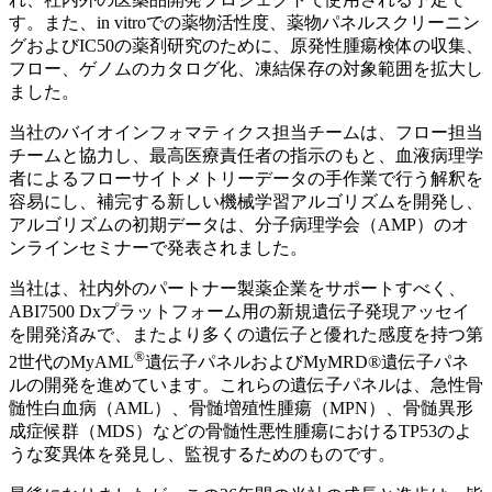
す。また、in vitroでの薬物活性度、薬物パネルスクリーニン
グおよびIC50の薬剤研究のために、原発性腫瘍検体の収集、
フロー、ゲノムのカタログ化、凍結保存の対象範囲を拡大し
ました。
当社のバイオインフォマティクス担当チームは、フロー担当
チームと協力し、最高医療責任者の指示のもと、血液病理学
者によるフローサイトメトリーデータの手作業で行う解釈を
容易にし、補完する新しい機械学習アルゴリズムを開発し、
アルゴリズムの初期データは、分子病理学会（AMP）のオ
ンラインセミナーで発表されました。
当社は、社内外のパートナー製薬企業をサポートすべく、
ABI7500 Dxプラットフォーム用の新規遺伝子発現アッセイ
を開発済みで、またより多くの遺伝子と優れた感度を持つ第
®
2世代のMyAML
遺伝子パネルおよびMyMRD®遺伝子パネ
ルの開発を進めています。これらの遺伝子パネルは、急性骨
髄性白血病（AML）、骨髄増殖性腫瘍（MPN）、骨髄異形
成症候群（MDS）などの骨髄性悪性腫瘍におけるTP53のよ
うな変異体を発見し、監視するためのものです。