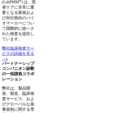
®
(LabPMM
) は、患
者ケアに非常に重
要となる新規およ
び自社独自のバイ
オマーカーについ
て国際的に統一さ
れた検査を提供し
ています。
弊社臨床検査サー
ビスの詳細を見る
⟶
パートナーシップ
コンパニオン診断
の一括請負コラボ
レーション
弊社は、製品開
発、製造、臨床検
査サービス、およ
びグローバルな薬
事規制に関する専