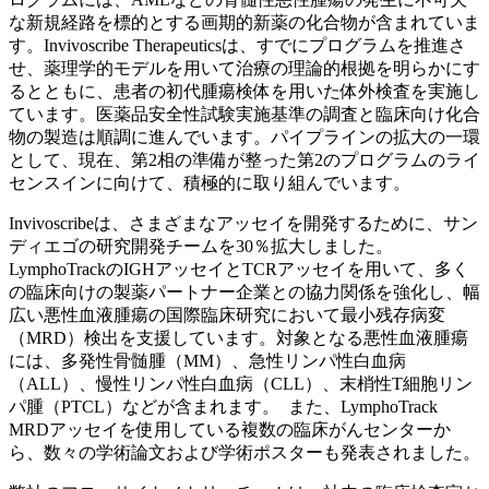
な新規経路を標的とする画期的新薬の化合物が含まれていま
す。Invivoscribe Therapeuticsは、すでにプログラムを推進さ
せ、薬理学的モデルを用いて治療の理論的根拠を明らかにす
るとともに、患者の初代腫瘍検体を用いた体外検査を実施し
ています。医薬品安全性試験実施基準の調査と臨床向け化合
物の製造は順調に進んでいます。パイプラインの拡大の一環
として、現在、第2相の準備が整った第2のプログラムのライ
センスインに向けて、積極的に取り組んでいます。
Invivoscribeは、さまざまなアッセイを開発するために、サン
ディエゴの研究開発チームを30％拡大しました。
LymphoTrackのIGHアッセイとTCRアッセイを用いて、多く
の臨床向けの製薬パートナー企業との協力関係を強化し、幅
広い悪性血液腫瘍の国際臨床研究において最小残存病変
（MRD）検出を支援しています。対象となる悪性血液腫瘍
には、多発性骨髄腫（MM）、急性リンパ性白血病
（ALL）、慢性リンパ性白血病（CLL）、末梢性T細胞リン
パ腫（PTCL）などが含まれます。 また、LymphoTrack
MRDアッセイを使用している複数の臨床がんセンターか
ら、数々の学術論文および学術ポスターも発表されました。