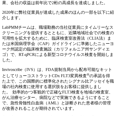
果、会社の収益は前年比で2桁の高成長を達成しました。
2020年に弊社従業員が達成した成果のほんの一部を以下に紹
介します。
LabPMMチームは、職場勤務の当社従業員にタイムリーなス
クリーニングを提供するとともに、近隣地域社会での検査の
可用性を拡大するために、臨床検査室改善法（CLIA法）ま
たは米国病理学会（CAP）ガイドラインに準拠したニューヨ
ーク州認定の臨床検査施設（カリフォルニア州サンディエ
ゴ）で、RT-qPCRによる新型コロナウイルス検査を開始しま
した。
Invivoscribe（IVS）は、FDA規制当局から配布可能なキット
®
としてリューコストラットCDx FLT3変異検査
の承認を得
た上で、この国際的に標準化されたシグナル比アッセイを職
場の社内検査に使用する選択肢をお客様に提供しまし
た。 効率的かつ客観的で正確なFLT3検査を地域の検査室、
がん治療センター、病院などで実施できるようにすること
で、急性骨髄性白血病（AML）と診断された患者様の管理
が改善されることが期待されています。