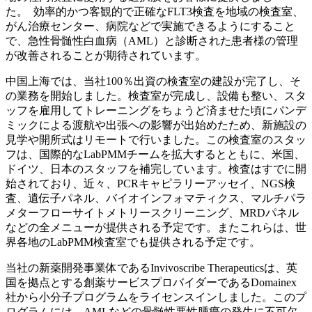
た。 効率的かつ客観的で正確なFLT3検査を地域の検査室、
がん治療センター、病院などで実施できるようにすること
で、急性骨髄性白血病（AML）と診断された患者様の管理
が改善されることが期待されています。
中国上海では、当社100％出資の検査室の建設が完了し、そ
の業務を開始しました。検査室が完成し、設備も整い、スタ
ッフを雇用してトレーニングをちょうど済ませた頃にパンデ
ミックによる渡航や出張への影響が出始めたため、新施設の
見学や開所式はリモートで行いました。この検査室のスタッ
フは、国際的なLabPMMチームを拡大するとともに、米国、
ドイツ、日本のスタッフを補完しています。検査はすでに開
始されており、近々、PCRキャピラリーアッセイ、NGS検
査、遺伝子パネル、バイオインフォマティクス、マルチパラ
メターフローサイトメトリースクリーニング、MRDパネル
などの全メニューが提供される予定です。またこれらは、世
界各地のLabPMM検査室でも提供される予定です。
当社の新薬開発事業体であるInvivoscribe Therapeuticsは、英
国を拠点とする創薬サービスプロバイダーであるDomainex
社から小分子プログラムをライセンスインしました。このプ
ログラムには、AMLなどの骨髄性悪性腫瘍の発生に不可欠