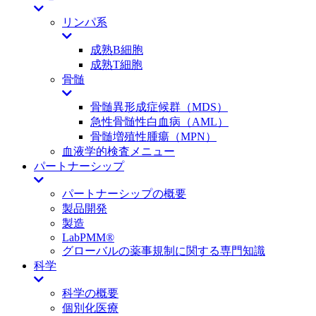
リンパ系
成熟B細胞
成熟T細胞
骨髄
骨髄異形成症候群（MDS）
急性骨髄性白血病（AML）
骨髄増殖性腫瘍（MPN）
血液学的検査メニュー
パートナーシップ
パートナーシップの概要
製品開発
製造
LabPMM®
グローバルの薬事規制に関する専門知識
科学
科学の概要
個別化医療