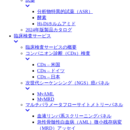
試薬
分析物特異的試薬（ASR）
酵素
Hi-Diホルムアミド
2024年版製品カタログ
臨床検査サービス
臨床検査サービスの概要
コンパニオン診断（CDx）検査
CDx – 米国
CDx – ドイツ
CDx – 日本
次世代シーケンシング（NGS）癌パネル
MyAML
MyMRD
マルチパラメータフローサイトメトリーパネル
血液リンパ系スクリーニングパネル
急性骨髄性白血病（AML）微小残存病変
（MRD）アッセイ