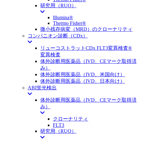
研究用（RUO）
Illumina®
Thermo Fisher®
微小残存病変（MRD）のクローナリティ
コンパニオン診断（CDx）
リューコストラットCDx FLT3変異検査®
変異検査
体外診断用医薬品（IVD、CEマーク取得済
み）
体外診断用医薬品（IVD、米国向け）
体外診断用医薬品（IVD、日本向け）
ABI蛍光検出
体外診断用医薬品（IVD、CEマーク取得済
み）
クローナリティ
FLT3
研究用（RUO）