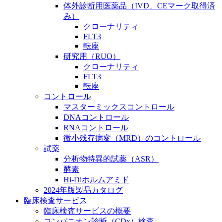
体外診断用医薬品（IVD、CEマーク取得済
み）
クローナリティ
FLT3
転座
研究用（RUO）
クローナリティ
FLT3
転座
コントロール
マスターミックスコントロール
DNAコントロール
RNAコントロール
微小残存病変（MRD）のコントロール
試薬
分析物特異的試薬（ASR）
酵素
Hi-Diホルムアミド
2024年版製品カタログ
臨床検査サービス
臨床検査サービスの概要
コンパニオン診断（CDx）検査