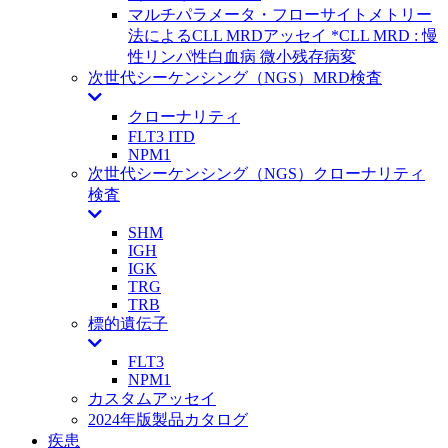
マルチパラメータ・フローサイトメトリー
法によるCLL MRDアッセイ *CLL MRD : 慢
性リンパ性白血病 微小残存病変
次世代シーケンシング（NGS）MRD検査
クローナリティ
FLT3 ITD
NPM1
次世代シーケンシング（NGS）クローナリティ
検査
SHM
IGH
IGK
TRG
TRB
標的遺伝子
FLT3
NPM1
カスタムアッセイ
2024年版製品カタログ
疾患