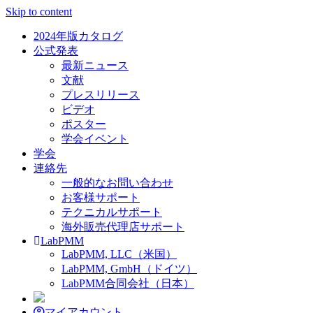
Skip to content
2024年版カタログ
公式発表
最新ニュース
文献
プレスリリース
ビデオ
ポスター
学会イベント
学会
連絡先
一般的なお問い合わせ
お客様サポート
テクニカルサポート
海外販売代理店サポート
LabPMM
LabPMM, LLC（米国）
LabPMM, GmbH（ドイツ）
LabPMM合同会社（日本）
マイアカウント