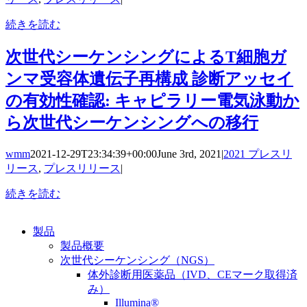
続きを読む
次世代シーケンシングによるT細胞ガ
ンマ受容体遺伝子再構成 診断アッセイ
の有効性確認: キャピラリー電気泳動か
ら次世代シーケンシングへの移行
wmm
2021-12-29T23:34:39+00:00
June 3rd, 2021
|
2021 プレスリ
リース
,
プレスリリース
|
続きを読む
製品
製品概要
次世代シーケンシング（NGS）
体外診断用医薬品（IVD、CEマーク取得済
み）
Illumina®