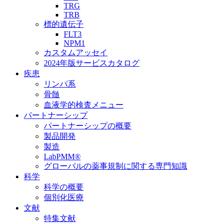
TRG
TRB
標的遺伝子
FLT3
NPM1
カスタムアッセイ
2024年版サービスカタログ
疾患
リンパ系
骨髄
血液学的検査メニュー
パートナーシップ
パートナーシップの概要
製品開発
製造
LabPMM®
グローバルの薬事規制に関する専門知識
科学
科学の概要
個別化医療
文献
特集文献