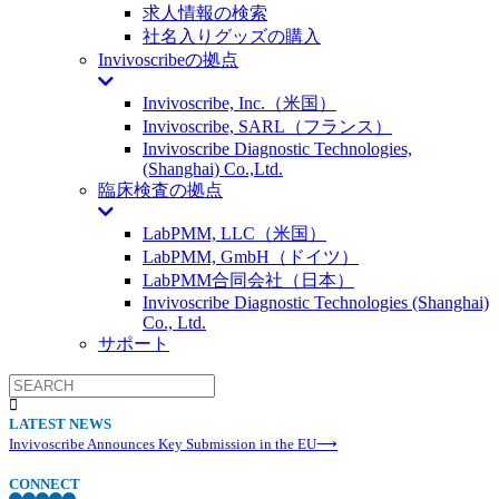
求人情報の検索
社名入りグッズの購入
Invivoscribeの拠点
Invivoscribe, Inc.（米国）
Invivoscribe, SARL（フランス）
Invivoscribe Diagnostic Technologies,
(Shanghai) Co.,Ltd.
臨床検査の拠点
LabPMM, LLC（米国）
LabPMM, GmbH（ドイツ）
LabPMM合同会社（日本）
Invivoscribe Diagnostic Technologies (Shanghai)
Co., Ltd.
サポート
LATEST NEWS
Invivoscribe Announces Key Submission in the EU⟶
CONNECT