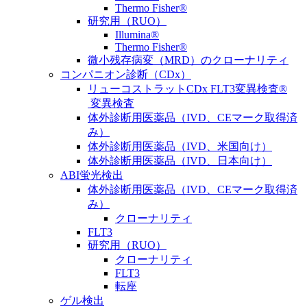
Thermo Fisher®
研究用（RUO）
Illumina®
Thermo Fisher®
微小残存病変（MRD）のクローナリティ
コンパニオン診断（CDx）
リューコストラットCDx FLT3変異検査®
変異検査
体外診断用医薬品（IVD、CEマーク取得済
み）
体外診断用医薬品（IVD、米国向け）
体外診断用医薬品（IVD、日本向け）
ABI蛍光検出
体外診断用医薬品（IVD、CEマーク取得済
み）
クローナリティ
FLT3
研究用（RUO）
クローナリティ
FLT3
転座
ゲル検出